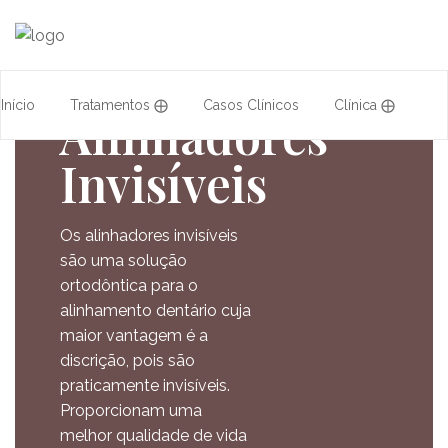
Início
Tratamentos ⨁
Casos Clínicos
Clínica ⨁
Alinhadores
Invisíveis
Acordos
Equipa
Formação
Os alinhadores invisíveis
são uma solução
ortodôntica para o
alinhamento dentário cuja
maior vantagem é a
discrição, pois são
praticamente invisíveis.
Proporcionam uma
melhor qualidade de vida