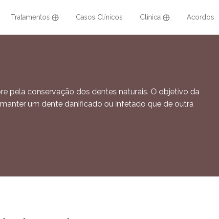
Tratamentos ⨁
Casos Clínicos
Clínica ⨁
Acordos
e pela conservação dos dentes naturais. O objetivo da
e manter um dente danificado ou infetado que de outra