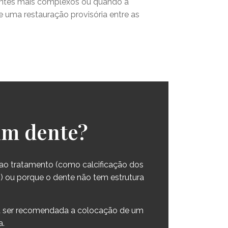
dentes mais complexos ou quando a
e uma restauração provisória entre as
 um dente?
ao tratamento (como calcificação dos
m) ou porque o dente não tem estrutura
rá ser recomendada a colocação de um
a.