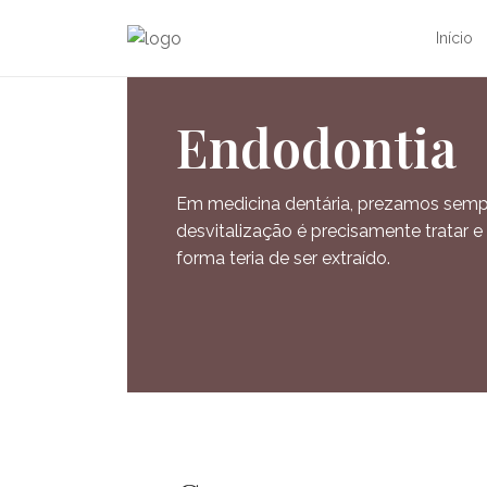
Início
Endodontia
Em medicina dentária, prezamos sempr
desvitalização é precisamente tratar 
forma teria de ser extraído.