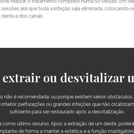
sível realizar o tratamento completo numa só sessão. Em 
s sessões até que toda a infeção seja eliminada, colocando-s
dente e dos canais.
extrair ou desvitalizar
ão não é recomendada: ou porque existem sérios obstáculos 
u interior, perfurações ou grandes infeções que não cicatriza
suficiente para ser restaurado após a desvitalização.
ada como último recurso. Após a extração de um dente, pode
mplante de forma a manter a estética e a função mastigatóri