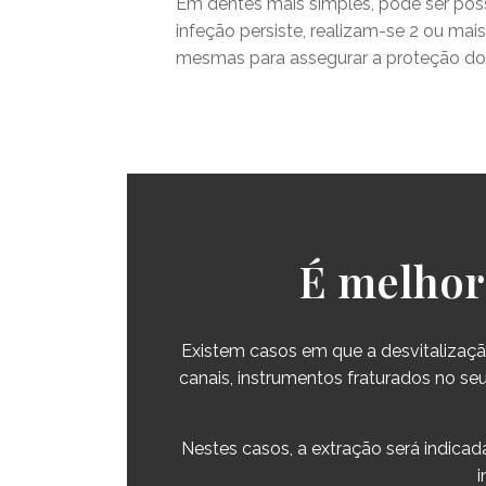
Em dentes mais simples, pode ser pos
infeção persiste, realizam-se 2 ou mai
mesmas para assegurar a proteção do 
É melhor 
Existem casos em que a desvitalizaç
canais, instrumentos fraturados no se
Nestes casos, a extração será indic
i