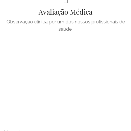
Avaliação Médica
Observação clínica por um dos nossos profissionais de
saúde.
27
Anos de Experiência
A nossa equipa médica conta com mais de 27 Anos de
Experiência em Medicina Dentária.