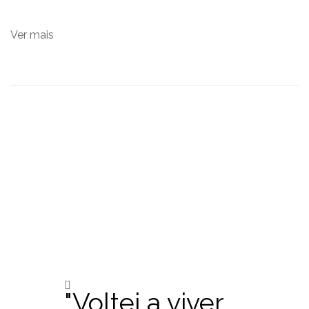
Já devolvemos o sorriso a mais de 15.000 pacientes
através de Reabilitações Orais.
Ver mais
"Voltei a viver.