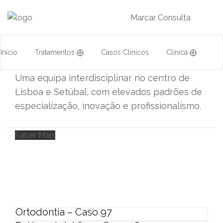
em Implantes e
Facetas
Marcar Consulta
Dentárias
Início
Tratamentos ⨁
Casos Clínicos
Clínica ⨁
Uma equipa interdisciplinar no centro de
Acordos
Equipa
Formação
Lisboa e Setúbal, com elevados padrões de
especialização, inovação e profissionalismo.
Saber Mais
Ortodontia – Caso 97