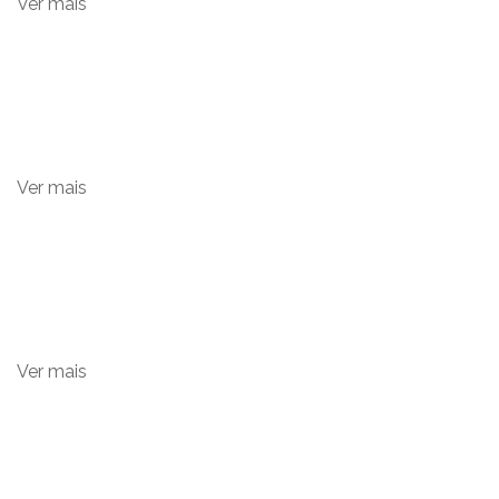
Ver mais
+ 10.000
Implantes Dentários
Ao longo da nossa existência, já realizámos mais de
10.000 Implantes Dentários.
Ver mais
+ 20.000
Cirurgias
Junto com os nossos pacientes já realizámos mais de
20.000 cirurgias de sucesso.
Ver mais
+ 15.000
Reabilitações Orais