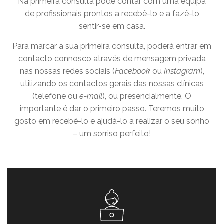
Na primeira consulta pode contar com uma equipa
de profissionais prontos a recebê-lo e a fazê-lo
sentir-se em casa.
Para marcar a sua primeira consulta, poderá entrar em
contacto connosco através de mensagem privada
nas nossas redes sociais (
Facebook
ou
Instagram
),
utilizando os contactos gerais das nossas clínicas
(telefone ou
e-mail
), ou presencialmente. O
importante é dar o primeiro passo. Teremos muito
gosto em recebê-lo e ajudá-lo a realizar o seu sonho
– um sorriso perfeito!