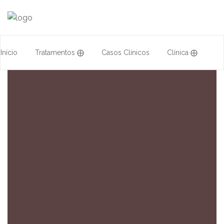
Início
Tratamentos ⨁
Casos Clínicos
Clínica ⨁
Acordos
Equipa
Formação