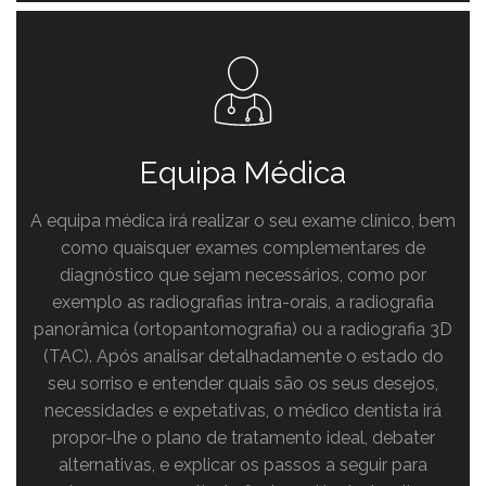
Equipa Médica
A equipa médica irá realizar o seu exame clínico, bem
como quaisquer exames complementares de
diagnóstico que sejam necessários, como por
exemplo as radiografias intra-orais, a radiografia
panorâmica (ortopantomografia) ou a radiografia 3D
(TAC). Após analisar detalhadamente o estado do
seu sorriso e entender quais são os seus desejos,
necessidades e expetativas, o médico dentista irá
propor-lhe o plano de tratamento ideal, debater
alternativas, e explicar os passos a seguir para