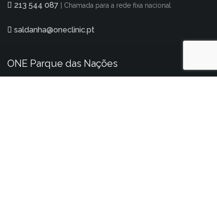
213 544 087
| Chamada para a rede fixa nacional
saldanha@oneclinic.pt
ONE Parque das Nações
Av. D. João II, nº 33A 1990-083 Lisboa
218 958 101
| Chamada para a rede fixa nacional
expo@oneclinic.pt
ONE Setúbal
Av. dos Combatentes da Grande Guerra, nº11 2900-
329 Setúbal