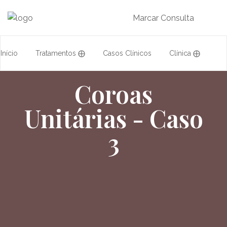
Marcar Consulta
Início
Tratamentos ⨁
Casos Clínicos
Clínica ⨁
Coroas
Acordos
Equipa
Formação
Unitárias - Caso
3