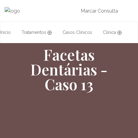
Marcar Consulta
Início
Tratamentos ⨁
Casos Clínicos
Clínica ⨁
Facetas
Acordos
Equipa
Formação
Dentárias -
Caso 13