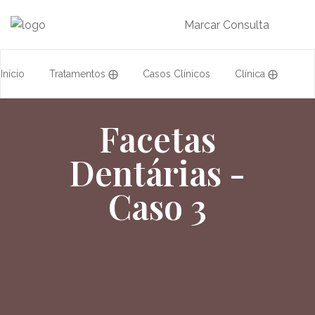
Marcar Consulta
Início
Tratamentos ⨁
Casos Clínicos
Clínica ⨁
Acordos
Equipa
Formação
Facetas
Dentárias -
Caso 3