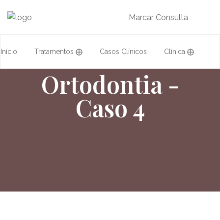
Marcar Consulta
Início
Tratamentos ⨁
Casos Clínicos
Clínica ⨁
Ortodontia -
Acordos
Equipa
Formação
Caso 4