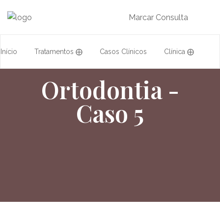
Marcar Consulta
Início
Tratamentos ⨁
Casos Clínicos
Clínica ⨁
Ortodontia -
Acordos
Equipa
Formação
Caso 5