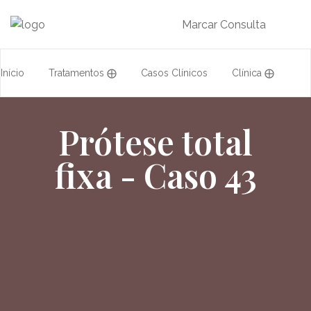
Marcar Consulta
Início
Tratamentos ⨁
Casos Clínicos
Clínica ⨁
Acordos
Equipa
Formação
Prótese total
fixa - Caso 43