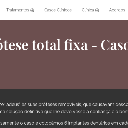
Tratamentos ⨁
Casos Clínicos
Clínica ⨁
Acordos
tese total fixa - Cas
izer adeus” às suas próteses removíveis, que causavam desc
uma solução definitiva que lhe devolvesse a confiança e o bem
amente o caso e colocámos 6 implantes dentários em cada a