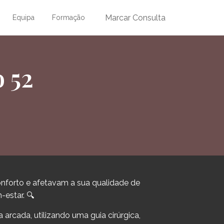
Marcar Consulta
Equipa
Formação
o 52
onforto e afetavam a sua qualidade de
-estar. 🔍
rcada, utilizando uma guia cirúrgica,